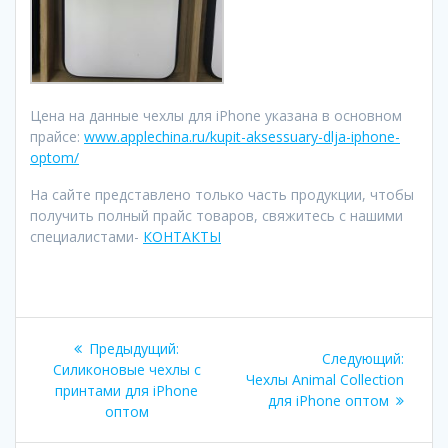
Цена на данные чехлы для iPhone указана в основном
прайсе:
www.applechina.ru/kupit-aksessuary-dlja-iphone-
optom/
На сайте представлено только часть продукции, чтобы
получить полный прайс товаров, свяжитесь с нашими
специалистами-
КОНТАКТЫ
Навигация
Предыдущая
Предыдущий:
Следу
Следующий:
по
запись:
Силиконовые чехлы с
запись
Чехлы Animal Collection
принтами для iPhone
для iPhone оптом
записям
оптом