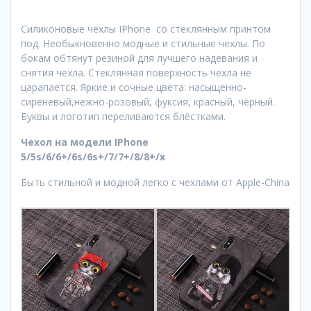
Силиконовые чехлы IPhone со стеклянным принтом
под. Необыкновенно модные и стильные чехлы. По
бокам обтянут резиной для лучшего надевания и
снятия чехла. Стеклянная поверхность чехла не
царапается. Яркие и сочные цвета: насыщенно-
сиреневый,нежно-розовый, фуксия, красный, чёрный.
Буквы и логотип переливаются блёстками.
Чехол на модели IPhone
5/5s/6/6+/6s/6s+/7/7+/8/8+/x
Быть стильной и модной легко с чехлами от Apple-China